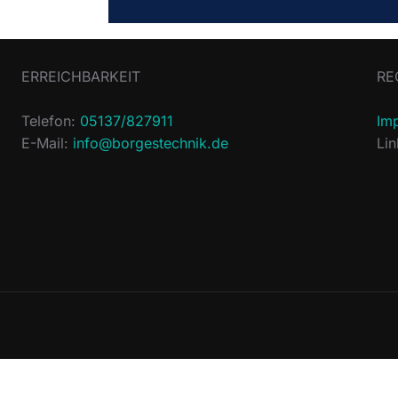
ERREICHBARKEIT
RE
Telefon:
05137/827911
Im
E-Mail:
info@borgestechnik.de
Li