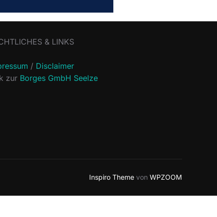
CHTLICHES & LINKS
pressum
/
Disclaimer
nk zur
Borges GmbH Seelze
Inspiro Theme
von
WPZOOM