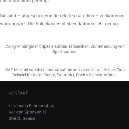
aus Aluminium gefertigt.
Sie sind – abgesehen von den Reifen natürlich – vollkommen
wartungsfrei. Die Folgekosten bleiben dadurch sehr gering.
750kg Anhänger mit Spezialaufbau Tankeinheit. Zur Betankung von
Sportbooten.
UMF-Mini mit variabler Lastaufnahme und verstellbarer Achse. Zum
Beispiel für Kleine Boote, Fahrräder, Dachzelte, Motorräder.
KONTAKT
Ultramarin Fahrzeugbau
Vor den Specken 12
30926 Seelze